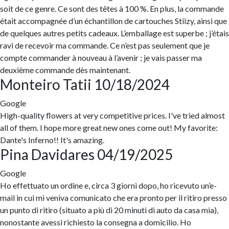
soit de ce genre. Ce sont des têtes à 100 %. En plus, la commande
était accompagnée d’un échantillon de cartouches Stiizy, ainsi que
de quelques autres petits cadeaux. L’emballage est superbe ; j’étais
ravi de recevoir ma commande. Ce n’est pas seulement que je
compte commander à nouveau à l’avenir ; je vais passer ma
deuxième commande dès maintenant.
Monteiro Tatii
10/18/2024
Google
High-quality flowers at very competitive prices. I've tried almost
all of them. I hope more great new ones come out! My favorite:
Dante's Inferno!! It's amazing.
Pina Davidares
04/19/2025
Google
Ho effettuato un ordine e, circa 3 giorni dopo, ho ricevuto un’e-
mail in cui mi veniva comunicato che era pronto per il ritiro presso
un punto di ritiro (situato a più di 20 minuti di auto da casa mia),
nonostante avessi richiesto la consegna a domicilio. Ho