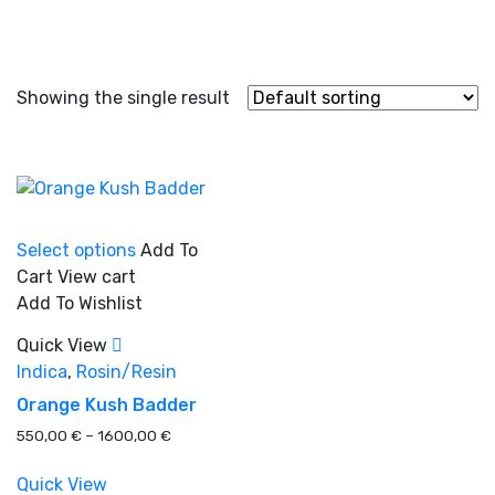
Showing the single result
This
Select options
Add To
product
Cart
View cart
has
Add To Wishlist
multiple
In stock
variants.
Quick View
The
Indica
,
Rosin/Resin
options
On sale
(0)
Orange Kush Badder
may
Price
550,00
€
–
1600,00
€
be
range:
chosen
550,00 €
Quick View