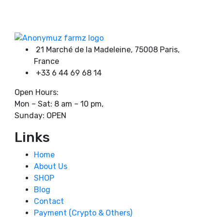
on
through
Product categories
the
1600,00 €
product
page
21 Marché de la Madeleine, 75008 Paris,
Product tags
France
+33 6 44 69 68 14
Open Hours:
Mon – Sat: 8 am – 10 pm,
Sunday: OPEN
Links
Home
About Us
SHOP
Blog
Contact
Payment (Crypto & Others)