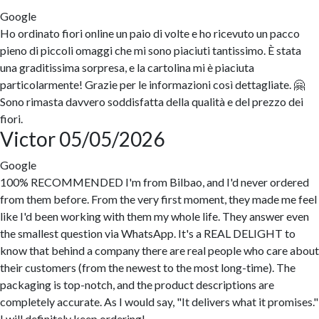
Google
Ho ordinato fiori online un paio di volte e ho ricevuto un pacco
pieno di piccoli omaggi che mi sono piaciuti tantissimo. È stata
una graditissima sorpresa, e la cartolina mi è piaciuta
particolarmente! Grazie per le informazioni così dettagliate. 🤗
Sono rimasta davvero soddisfatta della qualità e del prezzo dei
fiori.
Victor
05/05/2026
Google
100% RECOMMENDED I'm from Bilbao, and I'd never ordered
from them before. From the very first moment, they made me feel
like I'd been working with them my whole life. They answer even
the smallest question via WhatsApp. It's a REAL DELIGHT to
know that behind a company there are real people who care about
their customers (from the newest to the most long-time). The
packaging is top-notch, and the product descriptions are
completely accurate. As I would say, "It delivers what it promises."
I will definitely keep ordering!